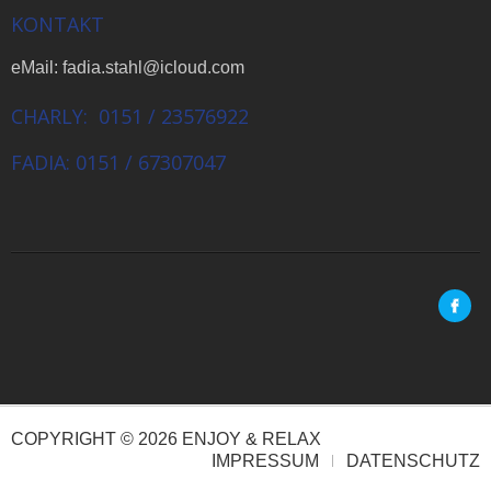
KONTAKT
eMail: fadia.stahl@icloud.com
CHARLY: 0151 / 23576922
FADIA: 0151 / 67307047
COPYRIGHT © 2026 ENJOY & RELAX
IMPRESSUM
DATENSCHUTZ